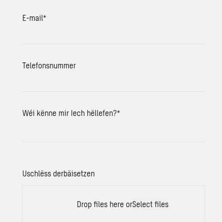
E-mail
*
Telefonsnummer
Wéi kënne mir Iech hëllefen?
*
Uschlëss derbäisetzen
Drop files here or
Select files