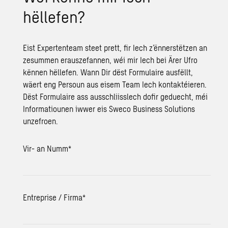
hëllefen?
Eist Expertenteam steet prett, fir Iech z’ënnerstëtzen an
zesummen erauszefannen, wéi mir Iech bei Ärer Ufro
kënnen hëllefen. Wann Dir dëst Formulaire ausfëllt,
wäert eng Persoun aus eisem Team Iech kontaktéieren.
Dëst Formulaire ass ausschliisslech dofir geduecht, méi
Informatiounen iwwer eis Sweco Business Solutions
unzefroen.
Vir- an Numm
*
Entreprise / Firma
*