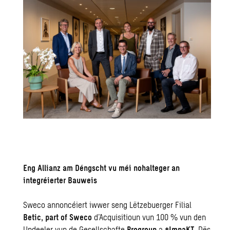
Eng Allianz am Déngscht vu méi nohalteger an
integréierter Bauweis
Sweco annoncéiert iwwer seng Lëtzebuerger Filial
Betic, part of Sweco
d’Acquisitioun vun 100 % vun den
Undeeler vun de Gesellschafte
Progroup
a
+ImpaKT
. Dës