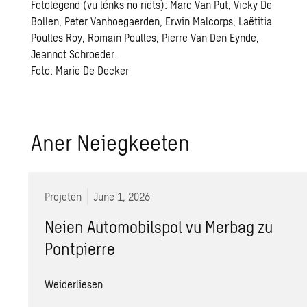
Fotolegend (vu lénks no riets): Marc Van Put, Vicky De
Bollen, Peter Vanhoegaerden, Erwin Malcorps, Laëtitia
Poulles Roy, Romain Poulles, Pierre Van Den Eynde,
Jeannot Schroeder.
Foto: Marie De Decker
Aner Neiegkeeten
Projeten
June 1, 2026
Neien Automobilspol vu Merbag zu
Pontpierre
Weiderliesen