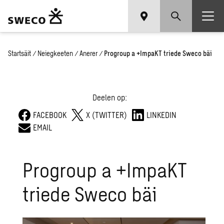
Startsäit
/
Neiegkeeten
/
Anerer
/
Progroup a +ImpaKT triede Sweco bäi
Deelen op:
FACEBOOK
X (TWITTER)
LINKEDIN
EMAIL
Progroup a +ImpaKT
triede Sweco bäi