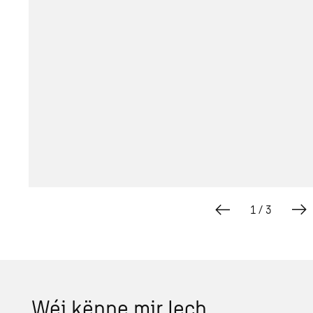
1
/
3
Wéi kënne mir Iech