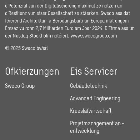
d’Potenzial vun der Digitaliséierung maximal ze notzen an
d’Resilienz vun eiser Gesellschaft ze stäerken. Sweco ass dat
féierend Architektur- a Berodungsbüro an Europa mat engem
Ëmsaz vu ronn 2,7 Milliarden Euro am Joer 2024. D’Firma ass un
der Nasdaq Stockholm notéiert.
www.swecogroup.com
© 2025 Sweco bv/srl
Ofkierzungen
Eis Servicer
Sweco Group
Gebäudetechnik
Advanced Engineering
Kreeslafwirtschaft
Projetmanagement an -
entwécklung