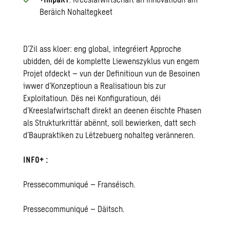
Beräich Nohaltegkeet
D’Zil ass kloer: eng global, integréiert Approche
ubidden, déi de komplette Liewenszyklus vun engem
Projet ofdeckt – vun der Definitioun vun de Besoinen
iwwer d’Konzeptioun a Realisatioun bis zur
Exploitatioun. Dës nei Konfiguratioun, déi
d’Kreeslafwirtschaft direkt an deenen éischte Phasen
als Strukturkrittär abënnt, soll bewierken, datt sech
d’Baupraktiken zu Lëtzebuerg nohalteg veränneren.
INFO+ :
Pressecommuniqué – Franséisch
.
Pressecommuniqué – Däitsch
.