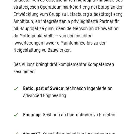
strateegesch Operatioun markéiert eng nei Etapp an der
Entwécklung vum Grupp zu Lëtzebuerg a bestätegt seng
Ambitioun, en integréierten a privilegiéierte Partner fir
all Bauprojet ze ginn, deen de Mënsch an d’Ëmwelt an
de Mëttelpunkt stellt – vun den éischten
Iwwerleeungen iwwer d’Maintenance bis zu der
Neigestaltung vu Bauwierker.
Dës Allianz bréngt dräi komplementar Kompetenzen
zesummen:
Betic, part of Sweco
: technesch Ingenierie an
Advanced Engineering
Progroup
: Gestioun an Duerchféiere vu Projeten
+ImpaKT
: Kreeslafwirtschaft an Innovatioun am