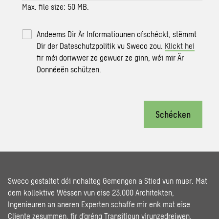
Max. file size: 50 MB.
Andeems Dir Är Informatiounen ofschéckt, stëmmt
Dir der Dateschutzpolitik vu Sweco zou.
Klickt hei
fir méi doriwwer ze gewuer ze ginn, wéi mir Är
Donnéeën schützen.
Schécken
Sweco gestaltet déi nohalteg Gemengen a Stied vun muer. Mat
dem kollektive Wëssen vun eise 23.000 Architekten,
Ingenieuren an aneren Experten schaffe mir enk mat eise
Cliente zesummen, fir d’gréng Transitioun virunzedreiwen,