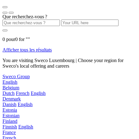
Que recherchez-vous ?
0
pour
0
for "
"
Afficher tous les résultats
You are visiting Sweco Luxembourg | Choose your region for
Sweco's local offering and careers
Sweco Group
English
Belgium
Dutch
French
English
Denmark
Danish
English
Estonia
Estonian
Finland
Finnish
English
France
French