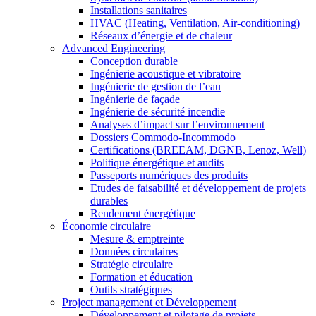
Installations sanitaires
HVAC (Heating, Ventilation, Air-conditioning)
Réseaux d’énergie et de chaleur
Advanced Engineering
Conception durable
Ingénierie acoustique et vibratoire
Ingénierie de gestion de l’eau
Ingénierie de façade
Ingénierie de sécurité incendie
Analyses d’impact sur l’environnement
Dossiers Commodo-Incommodo
Certifications (BREEAM, DGNB, Lenoz, Well)
Politique énergétique et audits
Passeports numériques des produits
Etudes de faisabilité et développement de projets
durables
Rendement énergétique
Économie circulaire
Mesure & emptreinte
Données circulaires
Stratégie circulaire
Formation et éducation
Outils stratégiques
Project management et Développement
Développement et pilotage de projets