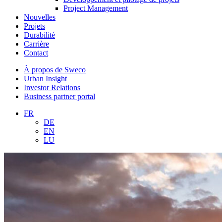
Project Management
Nouvelles
Projets
Durabilité
Carrière
Contact
À propos de Sweco
Urban Insight
Investor Relations
Business partner portal
FR
DE
EN
LU