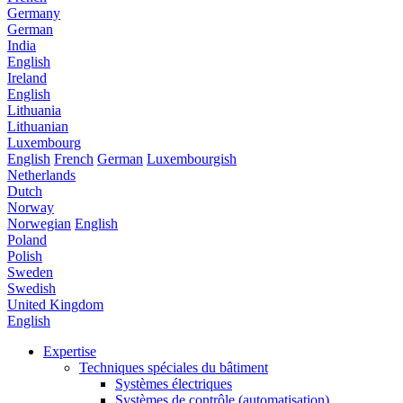
Germany
German
India
English
Ireland
English
Lithuania
Lithuanian
Luxembourg
English
French
German
Luxembourgish
Netherlands
Dutch
Norway
Norwegian
English
Poland
Polish
Sweden
Swedish
United Kingdom
English
Expertise
Techniques spéciales du bâtiment
Systèmes électriques
Systèmes de contrôle (automatisation)