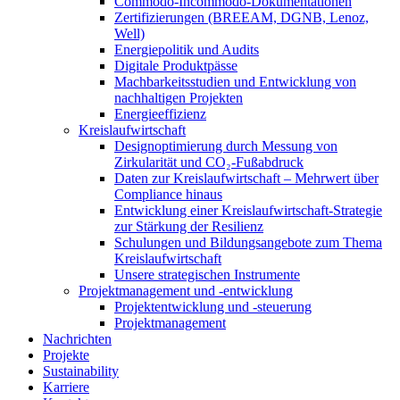
Commodo-Incommodo-Dokumentationen
Zertifizierungen (BREEAM, DGNB, Lenoz,
Well)
Energiepolitik und Audits
Digitale Produktpässe
Machbarkeitsstudien und Entwicklung von
nachhaltigen Projekten
Energieeffizienz
Kreislaufwirtschaft
Designoptimierung durch Messung von
Zirkularität und CO₂-Fußabdruck
Daten zur Kreislaufwirtschaft – Mehrwert über
Compliance hinaus
Entwicklung einer Kreislaufwirtschaft-Strategie
zur Stärkung der Resilienz
Schulungen und Bildungsangebote zum Thema
Kreislaufwirtschaft
Unsere strategischen Instrumente
Projektmanagement und -entwicklung
Projektentwicklung und -steuerung
Projektmanagement
Nachrichten
Projekte
Sustainability
Karriere