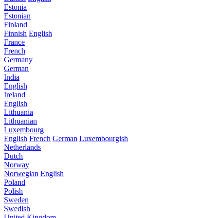
Estonia
Estonian
Finland
Finnish
English
France
French
Germany
German
India
English
Ireland
English
Lithuania
Lithuanian
Luxembourg
English
French
German
Luxembourgish
Netherlands
Dutch
Norway
Norwegian
English
Poland
Polish
Sweden
Swedish
United Kingdom