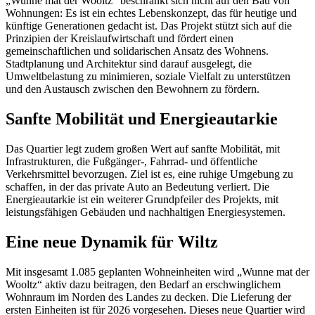
„Wunne mat der Wooltz“ beschränkt sich nicht auf den Bau von
Wohnungen: Es ist ein echtes Lebenskonzept, das für heutige und
künftige Generationen gedacht ist. Das Projekt stützt sich auf die
Prinzipien der Kreislaufwirtschaft und fördert einen
gemeinschaftlichen und solidarischen Ansatz des Wohnens.
Stadtplanung und Architektur sind darauf ausgelegt, die
Umweltbelastung zu minimieren, soziale Vielfalt zu unterstützen
und den Austausch zwischen den Bewohnern zu fördern.
Sanfte Mobilität und Energieautarkie
Das Quartier legt zudem großen Wert auf sanfte Mobilität, mit
Infrastrukturen, die Fußgänger-, Fahrrad- und öffentliche
Verkehrsmittel bevorzugen. Ziel ist es, eine ruhige Umgebung zu
schaffen, in der das private Auto an Bedeutung verliert. Die
Energieautarkie ist ein weiterer Grundpfeiler des Projekts, mit
leistungsfähigen Gebäuden und nachhaltigen Energiesystemen.
Eine neue Dynamik für Wiltz
Mit insgesamt 1.085 geplanten Wohneinheiten wird „Wunne mat der
Wooltz“ aktiv dazu beitragen, den Bedarf an erschwinglichem
Wohnraum im Norden des Landes zu decken. Die Lieferung der
ersten Einheiten ist für 2026 vorgesehen. Dieses neue Quartier wird