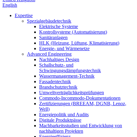
English
Expertise
Spezialgebäudetechnik
Elektrische Systeme
Kontrollsysteme (Automatisierung)
Sanitäranlagen
HLK (Heizung, Lüftung, Klimatisierung)
Energie- und Wärmenetze
Advanced Engineering
Nachhaltiges Design
Schallschutz- und
Schwingungsdämpfungstechnik
Wassermanagement-Technik
Fassadentechnik
Brandschutztechnik
Umweltverträglichkeitsprüfungen
Commodo-Incommodo-Dokumentationen
Zertifizierungen (BREEAM, DGNB, Lenoz,
Well)
Energiepolitik und Audits
Digitale Produktpässe
Machbarkeitsstudien und Entwicklung von
nachhaltigen Projekten
Energieeffizienz