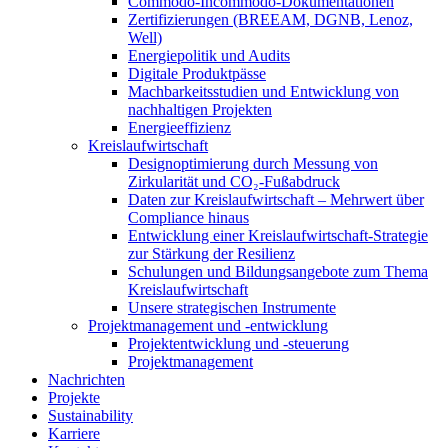
Commodo-Incommodo-Dokumentationen
Zertifizierungen (BREEAM, DGNB, Lenoz,
Well)
Energiepolitik und Audits
Digitale Produktpässe
Machbarkeitsstudien und Entwicklung von
nachhaltigen Projekten
Energieeffizienz
Kreislaufwirtschaft
Designoptimierung durch Messung von
Zirkularität und CO₂-Fußabdruck
Daten zur Kreislaufwirtschaft – Mehrwert über
Compliance hinaus
Entwicklung einer Kreislaufwirtschaft-Strategie
zur Stärkung der Resilienz
Schulungen und Bildungsangebote zum Thema
Kreislaufwirtschaft
Unsere strategischen Instrumente
Projektmanagement und -entwicklung
Projektentwicklung und -steuerung
Projektmanagement
Nachrichten
Projekte
Sustainability
Karriere