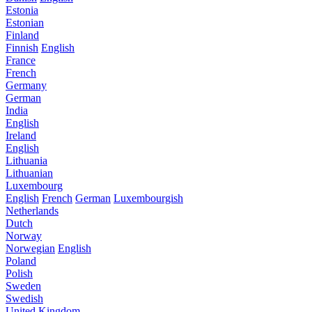
Estonia
Estonian
Finland
Finnish
English
France
French
Germany
German
India
English
Ireland
English
Lithuania
Lithuanian
Luxembourg
English
French
German
Luxembourgish
Netherlands
Dutch
Norway
Norwegian
English
Poland
Polish
Sweden
Swedish
United Kingdom