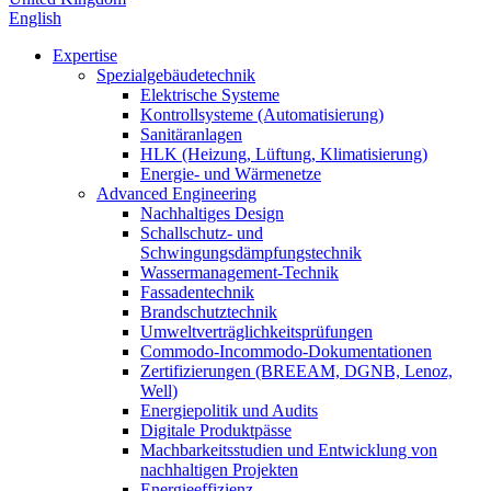
English
Expertise
Spezialgebäudetechnik
Elektrische Systeme
Kontrollsysteme (Automatisierung)
Sanitäranlagen
HLK (Heizung, Lüftung, Klimatisierung)
Energie- und Wärmenetze
Advanced Engineering
Nachhaltiges Design
Schallschutz- und
Schwingungsdämpfungstechnik
Wassermanagement-Technik
Fassadentechnik
Brandschutztechnik
Umweltverträglichkeitsprüfungen
Commodo-Incommodo-Dokumentationen
Zertifizierungen (BREEAM, DGNB, Lenoz,
Well)
Energiepolitik und Audits
Digitale Produktpässe
Machbarkeitsstudien und Entwicklung von
nachhaltigen Projekten
Energieeffizienz