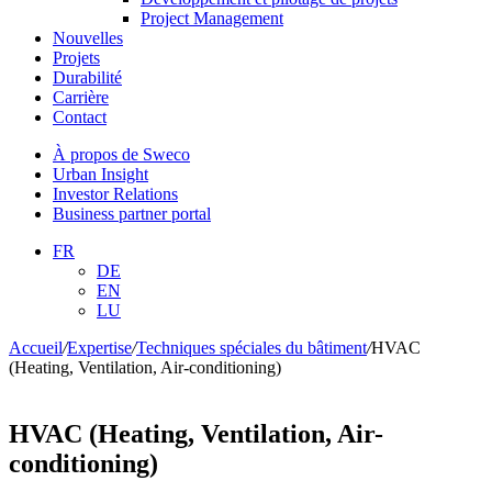
Project Management
Nouvelles
Projets
Durabilité
Carrière
Contact
À propos de Sweco
Urban Insight
Investor Relations
Business partner portal
FR
DE
EN
LU
Accueil
/
Expertise
/
Techniques spéciales du bâtiment
/
HVAC
(Heating, Ventilation, Air-conditioning)
HVAC (Heating, Ventilation, Air-
conditioning)