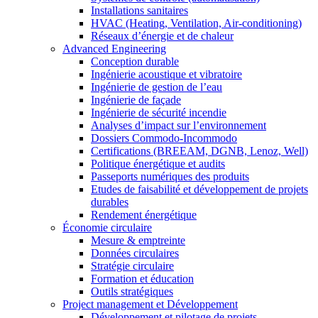
Installations sanitaires
HVAC (Heating, Ventilation, Air-conditioning)
Réseaux d’énergie et de chaleur
Advanced Engineering
Conception durable
Ingénierie acoustique et vibratoire
Ingénierie de gestion de l’eau
Ingénierie de façade
Ingénierie de sécurité incendie
Analyses d’impact sur l’environnement
Dossiers Commodo-Incommodo
Certifications (BREEAM, DGNB, Lenoz, Well)
Politique énergétique et audits
Passeports numériques des produits
Etudes de faisabilité et développement de projets
durables
Rendement énergétique
Économie circulaire
Mesure & emptreinte
Données circulaires
Stratégie circulaire
Formation et éducation
Outils stratégiques
Project management et Développement
Développement et pilotage de projets