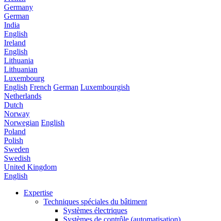
Germany
German
India
English
Ireland
English
Lithuania
Lithuanian
Luxembourg
English
French
German
Luxembourgish
Netherlands
Dutch
Norway
Norwegian
English
Poland
Polish
Sweden
Swedish
United Kingdom
English
Expertise
Techniques spéciales du bâtiment
Systèmes électriques
Systèmes de contrôle (automatisation)