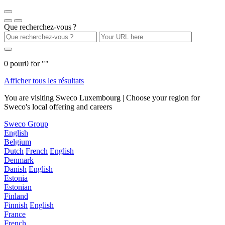
Que recherchez-vous ?
0
pour
0
for "
"
Afficher tous les résultats
You are visiting Sweco Luxembourg | Choose your region for
Sweco's local offering and careers
Sweco Group
English
Belgium
Dutch
French
English
Denmark
Danish
English
Estonia
Estonian
Finland
Finnish
English
France
French