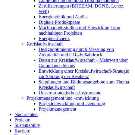
Commodo-Incommodo-Dokumentationen
Zertifizierungen (BREEAM, DGNB, Lenoz,
Well)
Energiepolitik und Audits
Digitale Produktpässe
Machbarkeitsstudien und Entwicklung von
nachhaltigen Projekten
Energieeffizienz
Kreislaufwirtschaft
Designoptimierung durch Messung von
Zirkularität und CO₂-Fußabdruck
Daten zur Kreislaufwirtschaft – Mehrwert über
Compliance hinaus
Entwicklung einer Kreislaufwirtschaft-Strategie
zur Stärkung der Resilienz
Schulungen und Bildungsangebote zum Thema
Kreislaufwirtschaft
Unsere strategischen Instrumente
Projektmanagement und -entwicklung
Projektentwicklung und -steuerung
Projektmanagement
Nachrichten
Projekte
Sustainability
Karriere