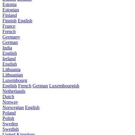
Estonia
Estonian
Finland
Finnish
English
France
French
Germany
German
India
English
Ireland
English
Lithuania
Lithuanian
Luxembourg
English
French
German
Luxembourgish
Netherlands
Dutch
Norway
Norwegian
English
Poland
Polish
Sweden
Swedish
United Kingdom