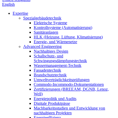
English
Expertise
Spezialgebäudetechnik
Elektrische Systeme
Kontrollsysteme (Automatisierung)
Sanitäranlagen
HLK (Heizung, Lüftung, Klimatisierung)
Energie- und Wärmenetze
Advanced Engineering
Nachhaltiges Design
Schallschutz- und
Schwingungsdämpfungstechnik
Wassermanagement-Technik
Fassadentechnik
Brandschutztechnik
Umweltverträglichkeitsprüfungen
Commodo-Incommodo-Dokumentationen
Zertifizierungen (BREEAM, DGNB, Lenoz,
Well)
Energiepolitik und Audits
Digitale Produktpässe
Machbarkeitsstudien und Entwicklung von
nachhaltigen Projekten
Energieeffizienz