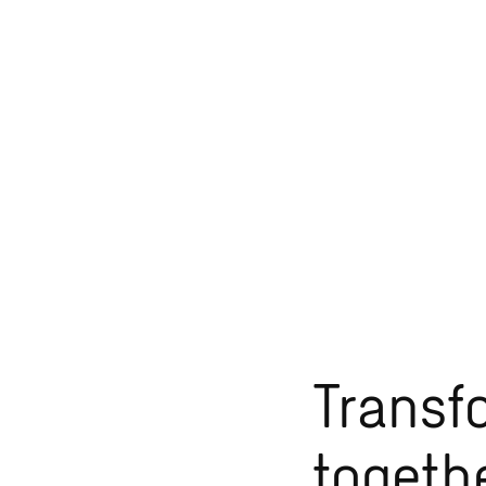
Transf
togethe