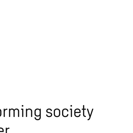
orming society
r.