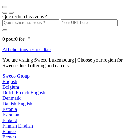
Que recherchez-vous ?
0
pour
0
for "
"
Afficher tous les résultats
You are visiting Sweco Luxembourg | Choose your region for
Sweco's local offering and careers
Sweco Group
English
Belgium
Dutch
French
English
Denmark
Danish
English
Estonia
Estonian
Finland
Finnish
English
France
French