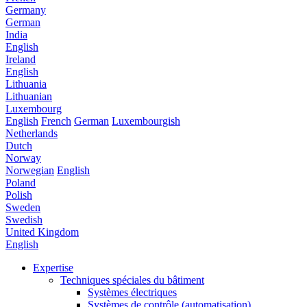
Germany
German
India
English
Ireland
English
Lithuania
Lithuanian
Luxembourg
English
French
German
Luxembourgish
Netherlands
Dutch
Norway
Norwegian
English
Poland
Polish
Sweden
Swedish
United Kingdom
English
Expertise
Techniques spéciales du bâtiment
Systèmes électriques
Systèmes de contrôle (automatisation)