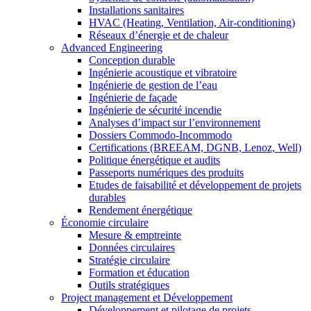
Installations sanitaires
HVAC (Heating, Ventilation, Air-conditioning)
Réseaux d’énergie et de chaleur
Advanced Engineering
Conception durable
Ingénierie acoustique et vibratoire
Ingénierie de gestion de l’eau
Ingénierie de façade
Ingénierie de sécurité incendie
Analyses d’impact sur l’environnement
Dossiers Commodo-Incommodo
Certifications (BREEAM, DGNB, Lenoz, Well)
Politique énergétique et audits
Passeports numériques des produits
Etudes de faisabilité et développement de projets
durables
Rendement énergétique
Économie circulaire
Mesure & emptreinte
Données circulaires
Stratégie circulaire
Formation et éducation
Outils stratégiques
Project management et Développement
Développement et pilotage de projets