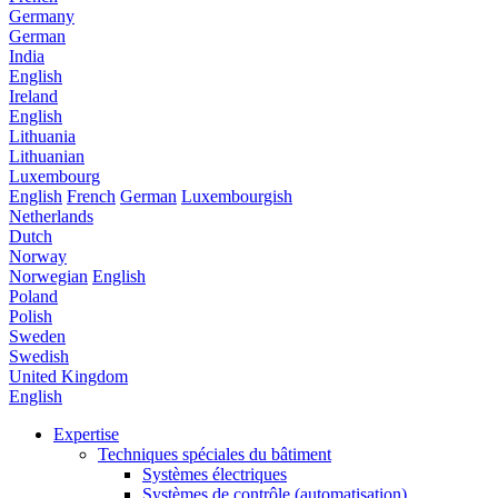
Germany
German
India
English
Ireland
English
Lithuania
Lithuanian
Luxembourg
English
French
German
Luxembourgish
Netherlands
Dutch
Norway
Norwegian
English
Poland
Polish
Sweden
Swedish
United Kingdom
English
Expertise
Techniques spéciales du bâtiment
Systèmes électriques
Systèmes de contrôle (automatisation)