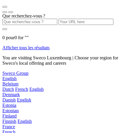
Que recherchez-vous ?
0
pour
0
for "
"
Afficher tous les résultats
You are visiting Sweco Luxembourg | Choose your region for
Sweco's local offering and careers
Sweco Group
English
Belgium
Dutch
French
English
Denmark
Danish
English
Estonia
Estonian
Finland
Finnish
English
France
French