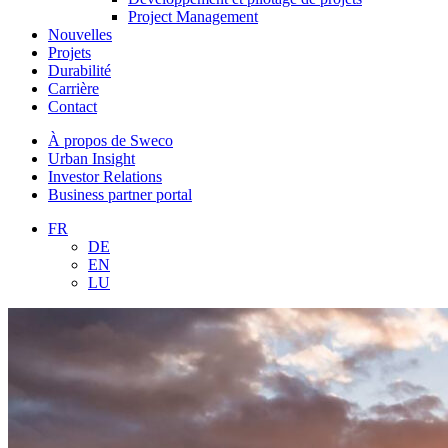
Project Management
Nouvelles
Projets
Durabilité
Carrière
Contact
À propos de Sweco
Urban Insight
Investor Relations
Business partner portal
FR
DE
EN
LU