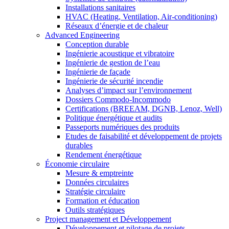
Installations sanitaires
HVAC (Heating, Ventilation, Air-conditioning)
Réseaux d’énergie et de chaleur
Advanced Engineering
Conception durable
Ingénierie acoustique et vibratoire
Ingénierie de gestion de l’eau
Ingénierie de façade
Ingénierie de sécurité incendie
Analyses d’impact sur l’environnement
Dossiers Commodo-Incommodo
Certifications (BREEAM, DGNB, Lenoz, Well)
Politique énergétique et audits
Passeports numériques des produits
Etudes de faisabilité et développement de projets
durables
Rendement énergétique
Économie circulaire
Mesure & emptreinte
Données circulaires
Stratégie circulaire
Formation et éducation
Outils stratégiques
Project management et Développement
Développement et pilotage de projets