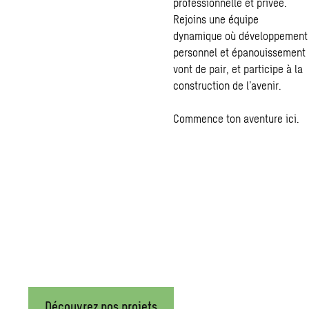
professionnelle et privée.
Rejoins une équipe
dynamique où développement
personnel et épanouissement
vont de pair, et participe à la
construction de l’avenir.
Commence ton aventure ici.
Nos projets
Les villes et les bâtiments sont au cœur des défis de durabilit
et environnement pour développer des solutions intégrées : des 
créons des environnements prêts pour demain.
Découvrez nos projets