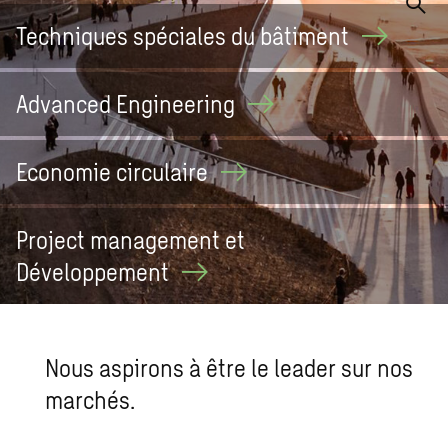
Techniques spéciales du
bâtiment
Advanced
Engineering
Economie
circulaire
Project management et
Développement
Nous aspi­rons à être le lea­der sur nos
mar­chés.