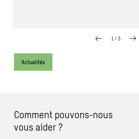
1
/
3
Actualités
Com­ment pou­vons-nous
vous aider ?