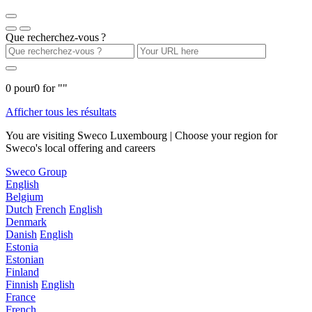
Que recherchez-vous ?
0
pour
0
for "
"
Afficher tous les résultats
You are visiting Sweco Luxembourg | Choose your region for
Sweco's local offering and careers
Sweco Group
English
Belgium
Dutch
French
English
Denmark
Danish
English
Estonia
Estonian
Finland
Finnish
English
France
French