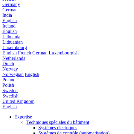
Germany
German
India
English
Ireland
English
Lithuania
Lithuanian
Luxembourg
English
French
German
Luxembourgish
Netherlands
Dutch
Norway
Norwegian
English
Poland
Polish
Sweden
Swedish
United Kingdom
English
Expertise
Techniques spéciales du bâtiment
Systèmes électriques
Systèmes de contrôle (automatisation)