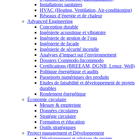
Installations sanitaires
HVAC (Heating, Ventilation, Air-conditioning)
Réseaux d’énergie et de chaleur
Advanced Engineering
Conception durable
Ingénierie acoustique et vibratoire
Ingénierie de gestion de l’eau
Ingénierie de façade
Ingénierie de sécurité incendie
Analyses d’impact sur l’environnement
Dossiers Commodo-Incommodo
Certifications (BREEAM, DGNB, Lenoz, Well)
Politique énergétique et audits
Passeports numériques des produits
Etudes de faisabilité et développement de projets
durables
Rendement énergétique
Économie circulaire
Mesure & emptreinte
Données circulaires
Stratégie circulaire
Formation et éducation
Outils stratégiques
Project management et Développement
Développement et pilotage de projets