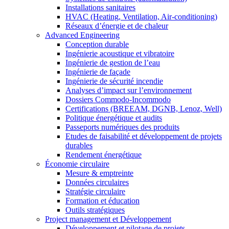
Installations sanitaires
HVAC (Heating, Ventilation, Air-conditioning)
Réseaux d’énergie et de chaleur
Advanced Engineering
Conception durable
Ingénierie acoustique et vibratoire
Ingénierie de gestion de l’eau
Ingénierie de façade
Ingénierie de sécurité incendie
Analyses d’impact sur l’environnement
Dossiers Commodo-Incommodo
Certifications (BREEAM, DGNB, Lenoz, Well)
Politique énergétique et audits
Passeports numériques des produits
Etudes de faisabilité et développement de projets
durables
Rendement énergétique
Économie circulaire
Mesure & emptreinte
Données circulaires
Stratégie circulaire
Formation et éducation
Outils stratégiques
Project management et Développement
Développement et pilotage de projets