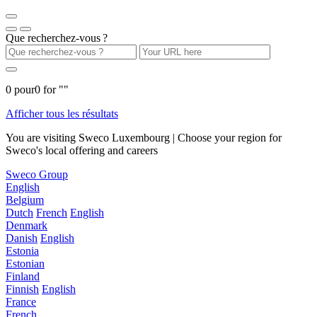
Que recherchez-vous ?
0
pour
0
for "
"
Afficher tous les résultats
You are visiting Sweco Luxembourg | Choose your region for
Sweco's local offering and careers
Sweco Group
English
Belgium
Dutch
French
English
Denmark
Danish
English
Estonia
Estonian
Finland
Finnish
English
France
French