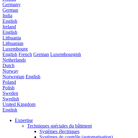
Germany
German
India
English
Ireland
English
Lithuania
Lithuanian
Luxembourg
English
French
German
Luxembourgish
Netherlands
Dutch
Norway
Norwegian
English
Poland
Polish
Sweden
Swedish
United Kingdom
English
Expertise
Techniques spéciales du bâtiment
Systèmes électriques
Systèmes de contrôle (automatisation)