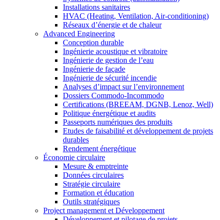
Installations sanitaires
HVAC (Heating, Ventilation, Air-conditioning)
Réseaux d’énergie et de chaleur
Advanced Engineering
Conception durable
Ingénierie acoustique et vibratoire
Ingénierie de gestion de l’eau
Ingénierie de façade
Ingénierie de sécurité incendie
Analyses d’impact sur l’environnement
Dossiers Commodo-Incommodo
Certifications (BREEAM, DGNB, Lenoz, Well)
Politique énergétique et audits
Passeports numériques des produits
Etudes de faisabilité et développement de projets
durables
Rendement énergétique
Économie circulaire
Mesure & emptreinte
Données circulaires
Stratégie circulaire
Formation et éducation
Outils stratégiques
Project management et Développement
Développement et pilotage de projets