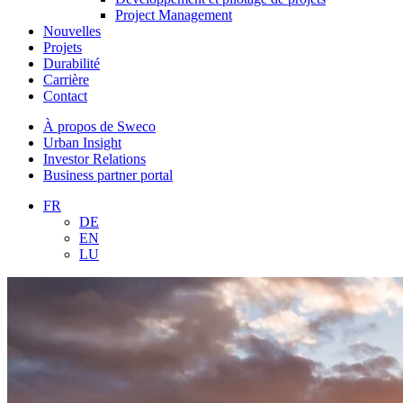
Project Management
Nouvelles
Projets
Durabilité
Carrière
Contact
À propos de Sweco
Urban Insight
Investor Relations
Business partner portal
FR
DE
EN
LU