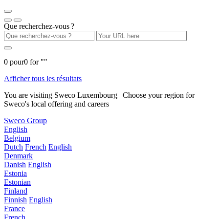
Que recherchez-vous ?
0
pour
0
for "
"
Afficher tous les résultats
You are visiting Sweco Luxembourg | Choose your region for
Sweco's local offering and careers
Sweco Group
English
Belgium
Dutch
French
English
Denmark
Danish
English
Estonia
Estonian
Finland
Finnish
English
France
French