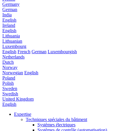
Germany
German
India
English
Ireland
English
Lithuania
Lithuanian
Luxembourg
English
French
German
Luxembourgish
Netherlands
Dutch
Norway
Norwegian
English
Poland
Polish
Sweden
Swedish
United Kingdom
English
Expertise
Techniques spéciales du bâtiment
Systèmes électriques
Systèmes de contrôle (automatisation)