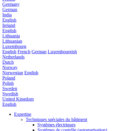
Germany
German
India
English
Ireland
English
Lithuania
Lithuanian
Luxembourg
English
French
German
Luxembourgish
Netherlands
Dutch
Norway
Norwegian
English
Poland
Polish
Sweden
Swedish
United Kingdom
English
Expertise
Techniques spéciales du bâtiment
Systèmes électriques
Systèmes de contrôle (automatisation)