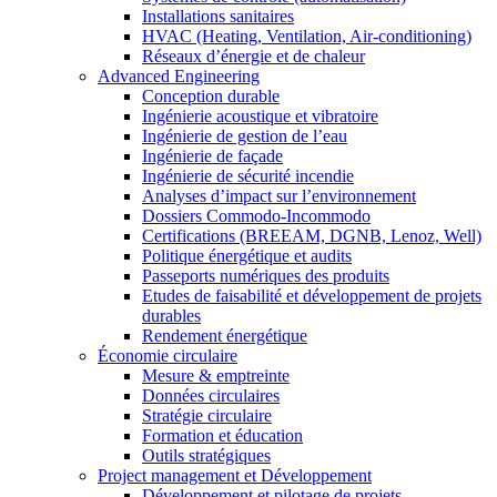
Installations sanitaires
HVAC (Heating, Ventilation, Air-conditioning)
Réseaux d’énergie et de chaleur
Advanced Engineering
Conception durable
Ingénierie acoustique et vibratoire
Ingénierie de gestion de l’eau
Ingénierie de façade
Ingénierie de sécurité incendie
Analyses d’impact sur l’environnement
Dossiers Commodo-Incommodo
Certifications (BREEAM, DGNB, Lenoz, Well)
Politique énergétique et audits
Passeports numériques des produits
Etudes de faisabilité et développement de projets
durables
Rendement énergétique
Économie circulaire
Mesure & emptreinte
Données circulaires
Stratégie circulaire
Formation et éducation
Outils stratégiques
Project management et Développement
Développement et pilotage de projets