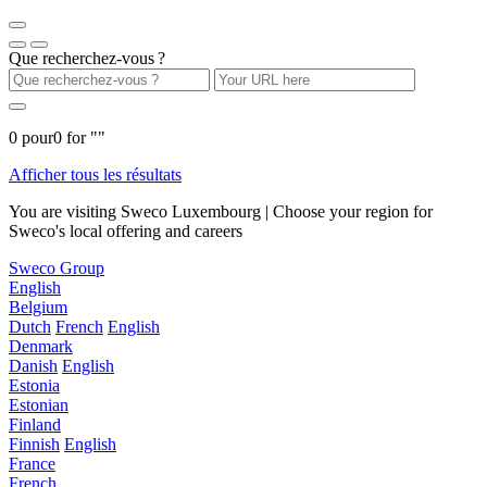
Que recherchez-vous ?
0
pour
0
for "
"
Afficher tous les résultats
You are visiting Sweco Luxembourg | Choose your region for
Sweco's local offering and careers
Sweco Group
English
Belgium
Dutch
French
English
Denmark
Danish
English
Estonia
Estonian
Finland
Finnish
English
France
French