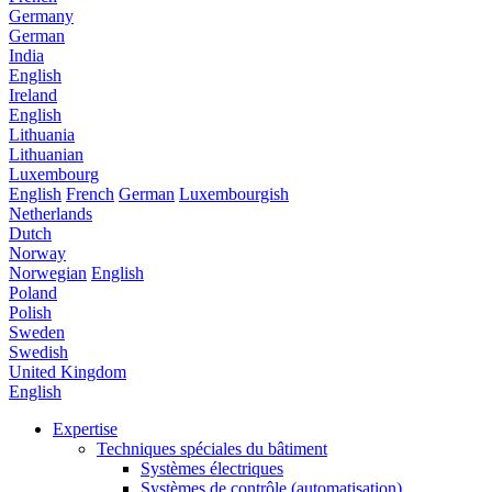
Germany
German
India
English
Ireland
English
Lithuania
Lithuanian
Luxembourg
English
French
German
Luxembourgish
Netherlands
Dutch
Norway
Norwegian
English
Poland
Polish
Sweden
Swedish
United Kingdom
English
Expertise
Techniques spéciales du bâtiment
Systèmes électriques
Systèmes de contrôle (automatisation)