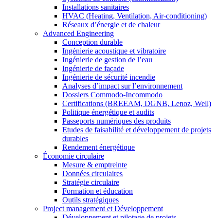
Installations sanitaires
HVAC (Heating, Ventilation, Air-conditioning)
Réseaux d’énergie et de chaleur
Advanced Engineering
Conception durable
Ingénierie acoustique et vibratoire
Ingénierie de gestion de l’eau
Ingénierie de façade
Ingénierie de sécurité incendie
Analyses d’impact sur l’environnement
Dossiers Commodo-Incommodo
Certifications (BREEAM, DGNB, Lenoz, Well)
Politique énergétique et audits
Passeports numériques des produits
Etudes de faisabilité et développement de projets
durables
Rendement énergétique
Économie circulaire
Mesure & emptreinte
Données circulaires
Stratégie circulaire
Formation et éducation
Outils stratégiques
Project management et Développement
Développement et pilotage de projets