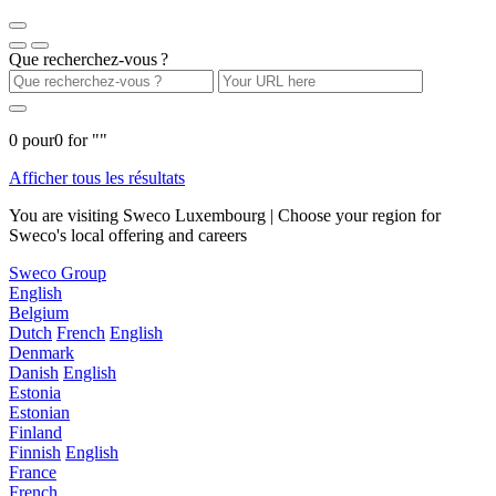
Que recherchez-vous ?
0
pour
0
for "
"
Afficher tous les résultats
You are visiting Sweco Luxembourg | Choose your region for
Sweco's local offering and careers
Sweco Group
English
Belgium
Dutch
French
English
Denmark
Danish
English
Estonia
Estonian
Finland
Finnish
English
France
French