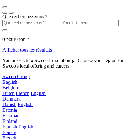
Que recherchez-vous ?
0
pour
0
for "
"
Afficher tous les résultats
You are visiting Sweco Luxembourg | Choose your region for
Sweco's local offering and careers
Sweco Group
English
Belgium
Dutch
French
English
Denmark
Danish
English
Estonia
Estonian
Finland
Finnish
English
France
French