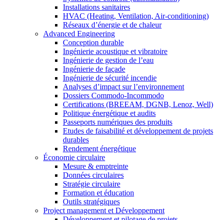
Installations sanitaires
HVAC (Heating, Ventilation, Air-conditioning)
Réseaux d’énergie et de chaleur
Advanced Engineering
Conception durable
Ingénierie acoustique et vibratoire
Ingénierie de gestion de l’eau
Ingénierie de façade
Ingénierie de sécurité incendie
Analyses d’impact sur l’environnement
Dossiers Commodo-Incommodo
Certifications (BREEAM, DGNB, Lenoz, Well)
Politique énergétique et audits
Passeports numériques des produits
Etudes de faisabilité et développement de projets
durables
Rendement énergétique
Économie circulaire
Mesure & emptreinte
Données circulaires
Stratégie circulaire
Formation et éducation
Outils stratégiques
Project management et Développement
Développement et pilotage de projets