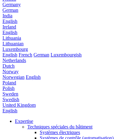
Germany
German
India
English
Ireland
English
Lithuania
Lithuanian
Luxembourg
English
French
German
Luxembourgish
Netherlands
Dutch
Norway
Norwegian
English
Poland
Polish
Sweden
Swedish
United Kingdom
English
Expertise
Techniques spéciales du bâtiment
Systèmes électriques
Systèmes de contrôle (automatisation)