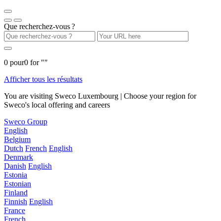
Que recherchez-vous ?
0
pour
0
for "
"
Afficher tous les résultats
You are visiting Sweco Luxembourg | Choose your region for
Sweco's local offering and careers
Sweco Group
English
Belgium
Dutch
French
English
Denmark
Danish
English
Estonia
Estonian
Finland
Finnish
English
France
French