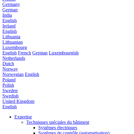
Germany
German
India
English
Ireland
English
Lithuania
Lithuanian
Luxembourg
English
French
German
Luxembourgish
Netherlands
Dutch
Norway
Norwegian
English
Poland
Polish
Sweden
Swedish
United Kingdom
English
Expertise
Techniques spéciales du bâtiment
Systèmes électriques
Systèmes de contrôle (automatisation)