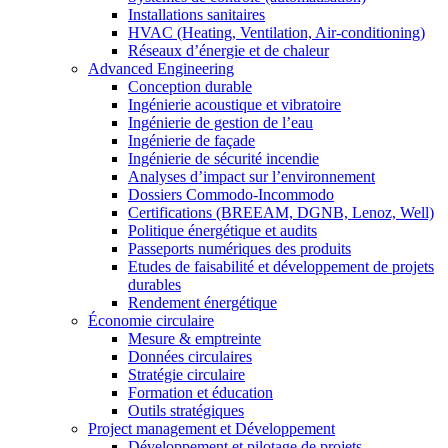
Installations sanitaires
HVAC (Heating, Ventilation, Air-conditioning)
Réseaux d’énergie et de chaleur
Advanced Engineering
Conception durable
Ingénierie acoustique et vibratoire
Ingénierie de gestion de l’eau
Ingénierie de façade
Ingénierie de sécurité incendie
Analyses d’impact sur l’environnement
Dossiers Commodo-Incommodo
Certifications (BREEAM, DGNB, Lenoz, Well)
Politique énergétique et audits
Passeports numériques des produits
Etudes de faisabilité et développement de projets
durables
Rendement énergétique
Économie circulaire
Mesure & emptreinte
Données circulaires
Stratégie circulaire
Formation et éducation
Outils stratégiques
Project management et Développement
Développement et pilotage de projets