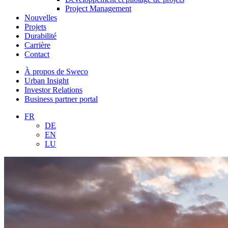
Project Management
Nouvelles
Projets
Durabilité
Carrière
Contact
À propos de Sweco
Urban Insight
Investor Relations
Business partner portal
FR
DE
EN
LU