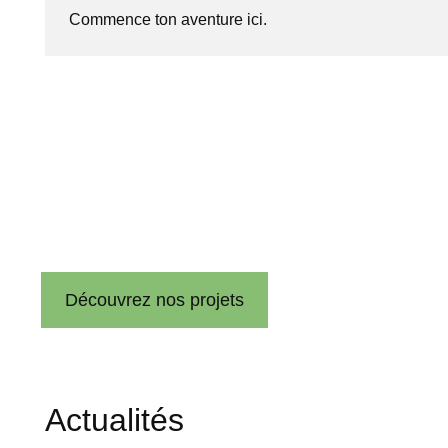
Commence ton aventure ici.
Nos projets
Les villes et les bâtiments sont au cœur des défis de dura
architecture, ingénierie et environnement pour développer 
à l’intégration de la biodiversité, nous créons des envir
Découvrez nos projets
Actualités