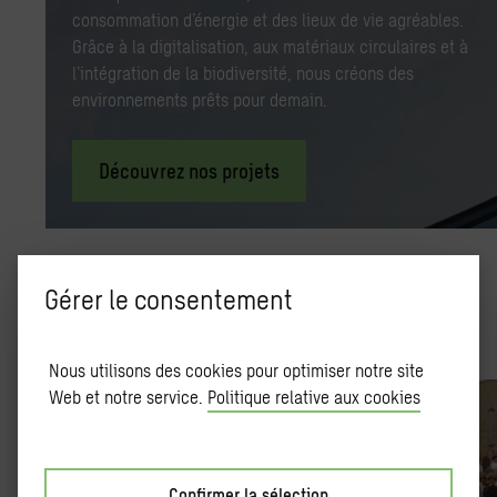
consommation d’énergie et des lieux de vie agréables.
Grâce à la digitalisation, aux matériaux circulaires et à
l’intégration de la biodiversité, nous créons des
environnements prêts pour demain.
Découvrez nos projets
Gérer le consentement
Actua­li­tés
Nous utilisons des cookies pour optimiser notre site
Web et notre service.
Politique relative aux cookies
Confirmer la sélection