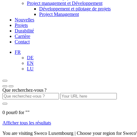
Project management et Développement
Développement et pilotage de projets
Project Management
Nouvelles
Projets
Durabilité
Carrière
Contact
FR
DE
EN
LU
Que recherchez-vous ?
0
pour
0
for "
"
Afficher tous les résultats
You are visiting Sweco Luxembourg | Choose your region for Sweco's 