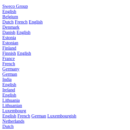
Sweco Group
English
Belgium
Dutch
French
English
Denmark
Danish
English
Estonia
Estonian
Finland
Finnish
English
France
French
Germany
German
India
English
Ireland
English
Lithuania
Lithuanian
Luxembourg
English
French
German
Luxembourgish
Netherlands
Dutch