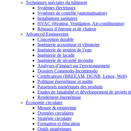
Techniques spéciales du bâtiment
Systèmes électriques
Systèmes de contrôle (automatisation)
Installations sanitaires
HVAC (Heating, Ventilation, Air-conditioning)
Réseaux d’énergie et de chaleur
Advanced Engineering
Conception durable
Ingénierie acoustique et vibratoire
Ingénierie de gestion de l’eau
Ingénierie de façade
Ingénierie de sécurité incendie
Analyses d’impact sur l’environnement
Dossiers Commodo-Incommodo
Certifications (BREEAM, DGNB, Lenoz, Well)
Politique énergétique et audits
Passeports numériques des produits
Etudes de faisabilité et développement de projets d
Rendement énergétique
Économie circulaire
Mesure & emptreinte
Données circulaires
Stratégie circulaire
Formation et éducation
Outils stratégiques