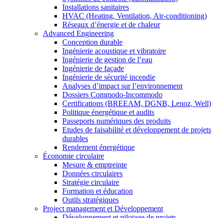
Installations sanitaires
HVAC (Heating, Ventilation, Air-conditioning)
Réseaux d’énergie et de chaleur
Advanced Engineering
Conception durable
Ingénierie acoustique et vibratoire
Ingénierie de gestion de l’eau
Ingénierie de façade
Ingénierie de sécurité incendie
Analyses d’impact sur l’environnement
Dossiers Commodo-Incommodo
Certifications (BREEAM, DGNB, Lenoz, Well)
Politique énergétique et audits
Passeports numériques des produits
Etudes de faisabilité et développement de projets
durables
Rendement énergétique
Économie circulaire
Mesure & emptreinte
Données circulaires
Stratégie circulaire
Formation et éducation
Outils stratégiques
Project management et Développement
Développement et pilotage de projets