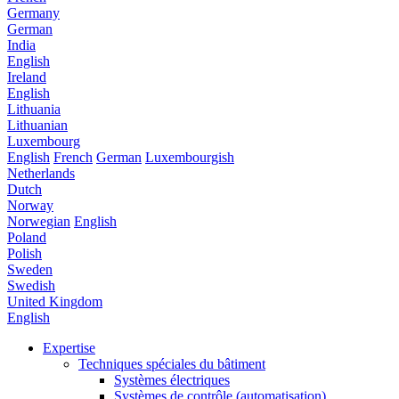
Germany
German
India
English
Ireland
English
Lithuania
Lithuanian
Luxembourg
English
French
German
Luxembourgish
Netherlands
Dutch
Norway
Norwegian
English
Poland
Polish
Sweden
Swedish
United Kingdom
English
Expertise
Techniques spéciales du bâtiment
Systèmes électriques
Systèmes de contrôle (automatisation)