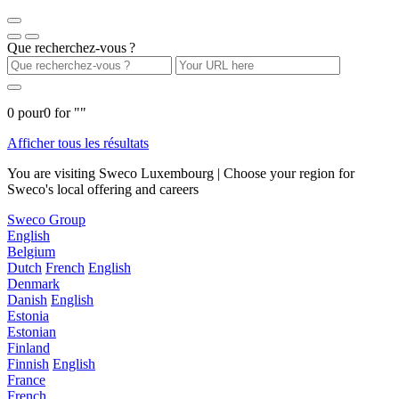
Que recherchez-vous ?
0
pour
0
for "
"
Afficher tous les résultats
You are visiting Sweco Luxembourg | Choose your region for
Sweco's local offering and careers
Sweco Group
English
Belgium
Dutch
French
English
Denmark
Danish
English
Estonia
Estonian
Finland
Finnish
English
France
French