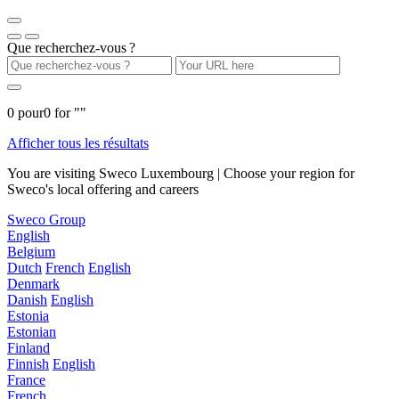
Que recherchez-vous ?
0
pour
0
for "
"
Afficher tous les résultats
You are visiting Sweco Luxembourg | Choose your region for
Sweco's local offering and careers
Sweco Group
English
Belgium
Dutch
French
English
Denmark
Danish
English
Estonia
Estonian
Finland
Finnish
English
France
French