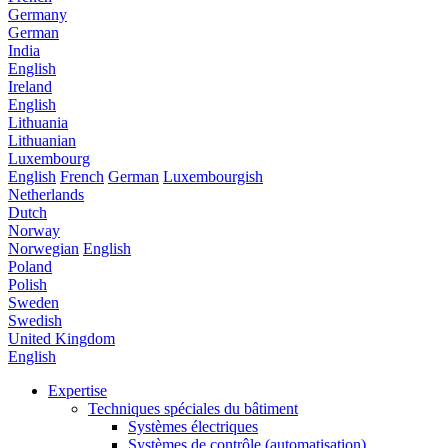
Germany
German
India
English
Ireland
English
Lithuania
Lithuanian
Luxembourg
English
French
German
Luxembourgish
Netherlands
Dutch
Norway
Norwegian
English
Poland
Polish
Sweden
Swedish
United Kingdom
English
Expertise
Techniques spéciales du bâtiment
Systèmes électriques
Systèmes de contrôle (automatisation)