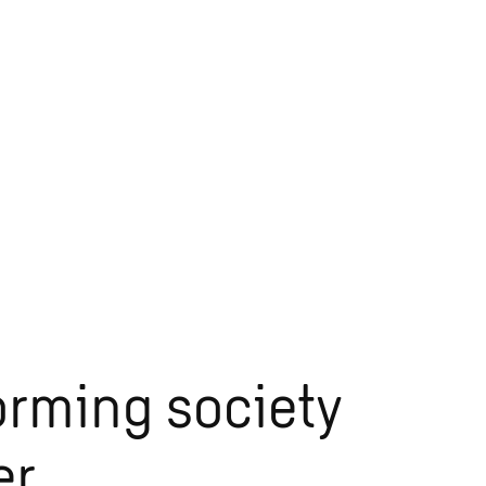
orming society
r.