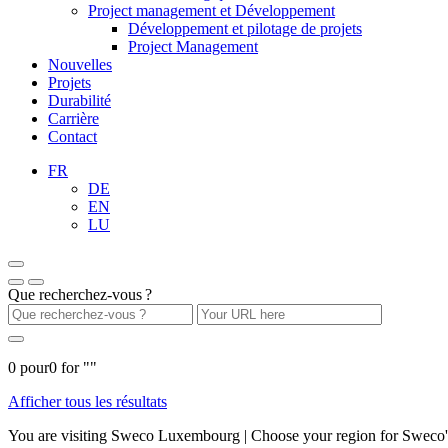
Project management et Développement
Développement et pilotage de projets
Project Management
Nouvelles
Projets
Durabilité
Carrière
Contact
FR
DE
EN
LU
Que recherchez-vous ?
0
pour
0
for "
"
Afficher tous les résultats
You are visiting Sweco Luxembourg | Choose your region for Sweco's 