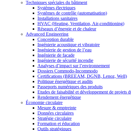
Techniques spéciales du bâtiment
Systèmes électriques
Systèmes de contrôle (automatisation)
Installations sanitaires
HVAC (Heating, Ventilation, Air-conditioning)
Réseaux d’énergie et de chaleur
Advanced Engineering
Conception durable
Ingénierie acoustique et vibratoire
Ingénierie de gestion de l’eau
Ingénierie de façade
Ingénierie de sécurité incendie
Analyses d’impact sur l’environnement
Dossiers Commodo-Incommodo
Certifications (BREEAM, DGNB, Lenoz, Well)
Politique énergétique et audits
Passeports numériques des produits
Etudes de faisabilité et développement de projets d
Rendement énergétique
Économie circulaire
Mesure & emptreinte
Données circulaires
Stratégie circulaire
Formation et éducation
Outils stratégiques