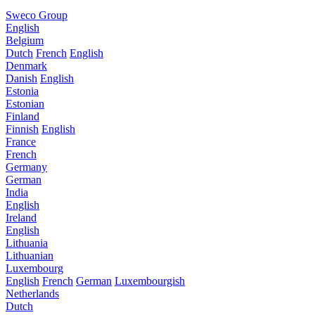
Sweco Group
English
Belgium
Dutch
French
English
Denmark
Danish
English
Estonia
Estonian
Finland
Finnish
English
France
French
Germany
German
India
English
Ireland
English
Lithuania
Lithuanian
Luxembourg
English
French
German
Luxembourgish
Netherlands
Dutch