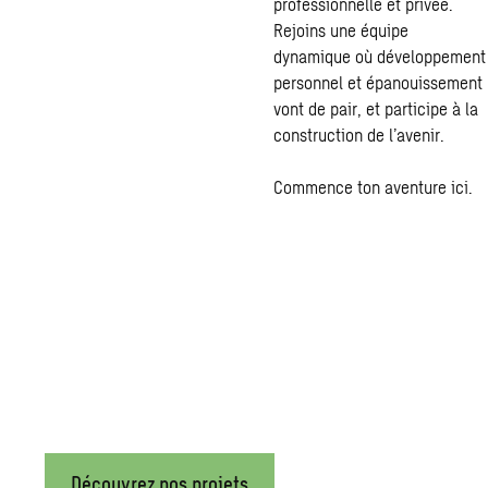
professionnelle et privée.
Rejoins une équipe
dynamique où développement
personnel et épanouissement
vont de pair, et participe à la
construction de l’avenir.
Commence ton aventure ici.
Nos projets
Les villes et les bâtiments sont au cœur des défis de durabilit
et environnement pour développer des solutions intégrées : des 
créons des environnements prêts pour demain.
Découvrez nos projets