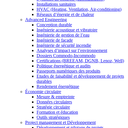
Installations sanitaires
HVAC (Heating, Ventilation, Air-conditioning)
Réseaux d’énergie et de chaleur
Advanced Engineering
Conception durable
Ingénierie acoustique et vibratoire
Ingénierie de gestion de l’eau
Ingénierie de façade
Ingénierie de sécurité incendie
Analyses d’impact sur l’environnement
Dossiers Commodo-Incommodo
Certifications (BREEAM, DGNB, Lenoz, Well)
Politique énergétique et audits
Passeports numériques des produits
Etudes de faisabilité et développement de projets
durables
Rendement énergétique
Économie circulaire
Mesure & emptreinte
Données circulaires
Stratégie circulaire
Formation et éducation
Outils stratégiques
Project management et Développement
Développement et pilotage de projets