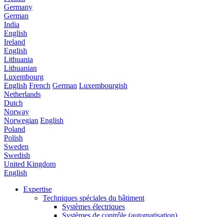
Germany
German
India
English
Ireland
English
Lithuania
Lithuanian
Luxembourg
English
French
German
Luxembourgish
Netherlands
Dutch
Norway
Norwegian
English
Poland
Polish
Sweden
Swedish
United Kingdom
English
Expertise
Techniques spéciales du bâtiment
Systèmes électriques
Systèmes de contrôle (automatisation)