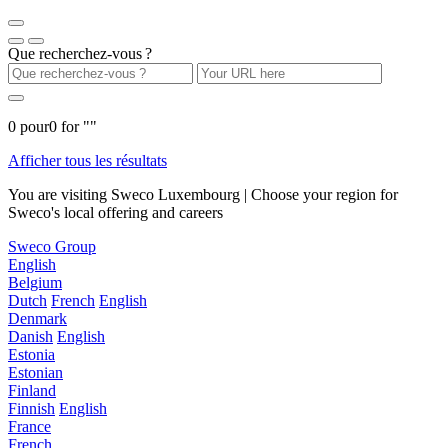
Que recherchez-vous ?
0
pour
0
for "
"
Afficher tous les résultats
You are visiting Sweco Luxembourg | Choose your region for
Sweco's local offering and careers
Sweco Group
English
Belgium
Dutch
French
English
Denmark
Danish
English
Estonia
Estonian
Finland
Finnish
English
France
French