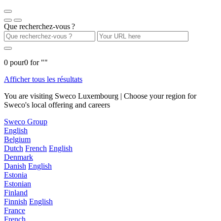
Que recherchez-vous ?
0
pour
0
for "
"
Afficher tous les résultats
You are visiting Sweco Luxembourg | Choose your region for
Sweco's local offering and careers
Sweco Group
English
Belgium
Dutch
French
English
Denmark
Danish
English
Estonia
Estonian
Finland
Finnish
English
France
French