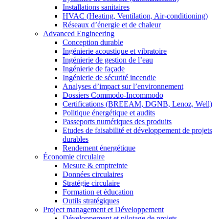
Installations sanitaires
HVAC (Heating, Ventilation, Air-conditioning)
Réseaux d’énergie et de chaleur
Advanced Engineering
Conception durable
Ingénierie acoustique et vibratoire
Ingénierie de gestion de l’eau
Ingénierie de façade
Ingénierie de sécurité incendie
Analyses d’impact sur l’environnement
Dossiers Commodo-Incommodo
Certifications (BREEAM, DGNB, Lenoz, Well)
Politique énergétique et audits
Passeports numériques des produits
Etudes de faisabilité et développement de projets
durables
Rendement énergétique
Économie circulaire
Mesure & emptreinte
Données circulaires
Stratégie circulaire
Formation et éducation
Outils stratégiques
Project management et Développement
Développement et pilotage de projets