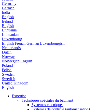
Germany
German
India
English
Ireland
English
Lithuania
Lithuanian
Luxembourg
English
French
German
Luxembourgish
Netherlands
Dutch
Norway
Norwegian
English
Poland
Polish
Sweden
Swedish
United Kingdom
English
Expertise
Techniques spéciales du bâtiment
Systèmes électriques
Systèmes de contrôle (automatisation)