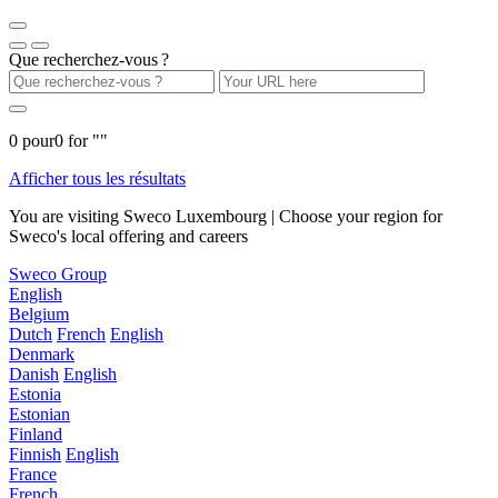
Que recherchez-vous ?
0
pour
0
for "
"
Afficher tous les résultats
You are visiting Sweco Luxembourg | Choose your region for
Sweco's local offering and careers
Sweco Group
English
Belgium
Dutch
French
English
Denmark
Danish
English
Estonia
Estonian
Finland
Finnish
English
France
French