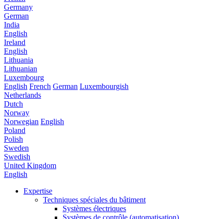
Germany
German
India
English
Ireland
English
Lithuania
Lithuanian
Luxembourg
English
French
German
Luxembourgish
Netherlands
Dutch
Norway
Norwegian
English
Poland
Polish
Sweden
Swedish
United Kingdom
English
Expertise
Techniques spéciales du bâtiment
Systèmes électriques
Systèmes de contrôle (automatisation)