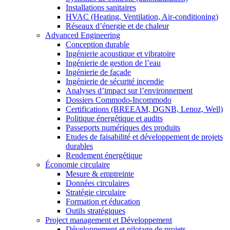
Installations sanitaires
HVAC (Heating, Ventilation, Air-conditioning)
Réseaux d’énergie et de chaleur
Advanced Engineering
Conception durable
Ingénierie acoustique et vibratoire
Ingénierie de gestion de l’eau
Ingénierie de façade
Ingénierie de sécurité incendie
Analyses d’impact sur l’environnement
Dossiers Commodo-Incommodo
Certifications (BREEAM, DGNB, Lenoz, Well)
Politique énergétique et audits
Passeports numériques des produits
Etudes de faisabilité et développement de projets
durables
Rendement énergétique
Économie circulaire
Mesure & emptreinte
Données circulaires
Stratégie circulaire
Formation et éducation
Outils stratégiques
Project management et Développement
Développement et pilotage de projets