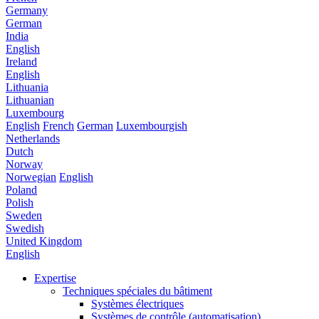
Germany
German
India
English
Ireland
English
Lithuania
Lithuanian
Luxembourg
English
French
German
Luxembourgish
Netherlands
Dutch
Norway
Norwegian
English
Poland
Polish
Sweden
Swedish
United Kingdom
English
Expertise
Techniques spéciales du bâtiment
Systèmes électriques
Systèmes de contrôle (automatisation)