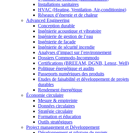
Installations sanitaires
HVAC (Heating, Ventilation, Air-conditioning)
Réseaux d’énergie et de chaleur
Advanced Engineering
Conception durable
Ingénierie acoustique et vibratoire
Ingénierie de gestion de l’eau
Ingénierie de façade
Ingénierie de sécurité incendie
Analyses d’impact sur l’environnement
Dossiers Commodo-Incommodo
Certifications (BREEAM, DGNB, Lenoz, Well)
Politique énergétique et audits
Passeports numériques des produits
Etudes de faisabilité et développement de projets
durables
Rendement énergétique
Économie circulaire
Mesure & emptreinte
Données circulaires
Stratégie circulaire
Formation et éducation
Outils stratégiques
Project management et Développement
Développement et pilotage de projets