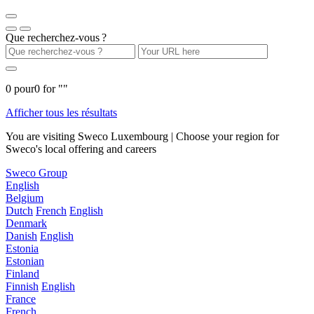
Que recherchez-vous ?
0
pour
0
for "
"
Afficher tous les résultats
You are visiting Sweco Luxembourg | Choose your region for
Sweco's local offering and careers
Sweco Group
English
Belgium
Dutch
French
English
Denmark
Danish
English
Estonia
Estonian
Finland
Finnish
English
France
French