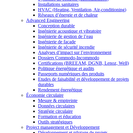
Installations sanitaires
HVAC (Heating, Ventilation, Air-conditioning)
Réseaux d’énergie et de chaleur
Advanced Engineering
Conception durable
Ingénierie acoustique et vibratoire
Ingénierie de gestion de l’eau
Ingénierie de façade
Ingénierie de sécurité incendie
Analyses d’impact sur l’environnement
Dossiers Commodo-Incommodo
Certifications (BREEAM, DGNB, Lenoz, Well)
Politique énergétique et audits
Passeports numériques des produits
Etudes de faisabilité et développement de projets
durables
Rendement énergétique
Économie circulaire
Mesure & emptreinte
Données circulaires
Stratégie circulaire
Formation et éducation
Outils stratégiques
Project management et Développement
Développement et pilotage de projets