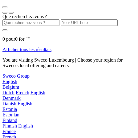
Que recherchez-vous ?
0
pour
0
for "
"
Afficher tous les résultats
You are visiting Sweco Luxembourg | Choose your region for
Sweco's local offering and careers
Sweco Group
English
Belgium
Dutch
French
English
Denmark
Danish
English
Estonia
Estonian
Finland
Finnish
English
France
French