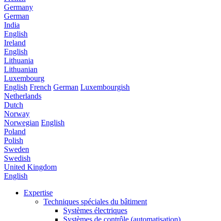
Germany
German
India
English
Ireland
English
Lithuania
Lithuanian
Luxembourg
English
French
German
Luxembourgish
Netherlands
Dutch
Norway
Norwegian
English
Poland
Polish
Sweden
Swedish
United Kingdom
English
Expertise
Techniques spéciales du bâtiment
Systèmes électriques
Systèmes de contrôle (automatisation)