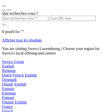
Que recherchez-vous ?
0
pour
0
for "
"
Afficher tous les résultats
You are visiting Sweco Luxembourg | Choose your region for
Sweco's local offering and careers
Sweco Group
English
Belgium
Dutch
French
English
Denmark
Danish
English
Estonia
Estonian
Finland
Finnish
English
France
French