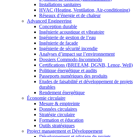
Installations sanitaires
HVAC (Heating, Ventilation, Air-conditioning)
Réseaux d’énergie et de chaleur
Advanced Engineering
Conception durable
Ingénierie acoustique et vibratoire
Ingénierie de gestion de l’eau
Ingénierie de façade
Ingénierie de sécurité incendie
Analyses d’impact sur l’environnement
Dossiers Commodo-Incommodo
Certifications (BREEAM, DGNB, Lenoz, Well)
Politique énergétique et audits
Passeports numériques des produits
Etudes de faisabilité et développement de projets
durables
Rendement énergétique
Économie circulaire
Mesure & emptreinte
Données circulaires
Stratégie circulaire
Formation et éducation
Outils stratégiques
Project management et Développement
Développement et pilotage de projets