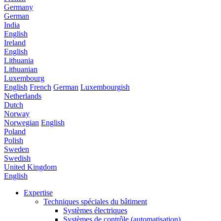
Germany
German
India
English
Ireland
English
Lithuania
Lithuanian
Luxembourg
English
French
German
Luxembourgish
Netherlands
Dutch
Norway
Norwegian
English
Poland
Polish
Sweden
Swedish
United Kingdom
English
Expertise
Techniques spéciales du bâtiment
Systèmes électriques
Systèmes de contrôle (automatisation)