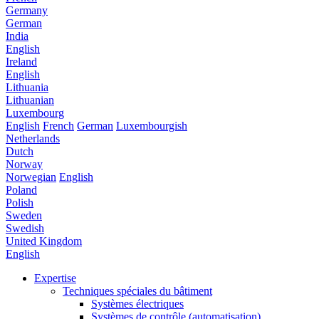
Germany
German
India
English
Ireland
English
Lithuania
Lithuanian
Luxembourg
English
French
German
Luxembourgish
Netherlands
Dutch
Norway
Norwegian
English
Poland
Polish
Sweden
Swedish
United Kingdom
English
Expertise
Techniques spéciales du bâtiment
Systèmes électriques
Systèmes de contrôle (automatisation)