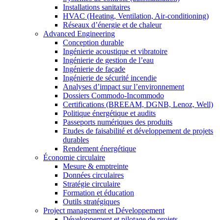
Installations sanitaires
HVAC (Heating, Ventilation, Air-conditioning)
Réseaux d’énergie et de chaleur
Advanced Engineering
Conception durable
Ingénierie acoustique et vibratoire
Ingénierie de gestion de l’eau
Ingénierie de façade
Ingénierie de sécurité incendie
Analyses d’impact sur l’environnement
Dossiers Commodo-Incommodo
Certifications (BREEAM, DGNB, Lenoz, Well)
Politique énergétique et audits
Passeports numériques des produits
Etudes de faisabilité et développement de projets
durables
Rendement énergétique
Économie circulaire
Mesure & emptreinte
Données circulaires
Stratégie circulaire
Formation et éducation
Outils stratégiques
Project management et Développement
Développement et pilotage de projets