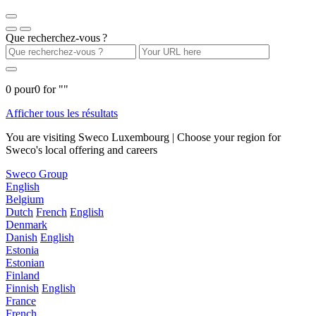
Que recherchez-vous ?
0
pour
0
for "
"
Afficher tous les résultats
You are visiting Sweco Luxembourg | Choose your region for
Sweco's local offering and careers
Sweco Group
English
Belgium
Dutch
French
English
Denmark
Danish
English
Estonia
Estonian
Finland
Finnish
English
France
French