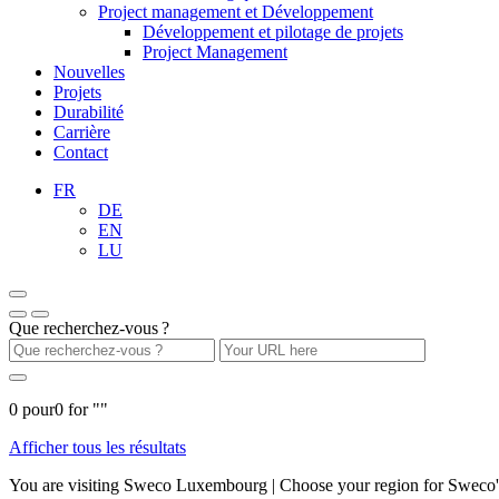
Project management et Développement
Développement et pilotage de projets
Project Management
Nouvelles
Projets
Durabilité
Carrière
Contact
FR
DE
EN
LU
Que recherchez-vous ?
0
pour
0
for "
"
Afficher tous les résultats
You are visiting Sweco Luxembourg | Choose your region for Sweco's 