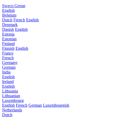
Sweco Group
English
Belgium
Dutch
French
English
Denmark
Danish
English
Estonia
Estonian
Finland
Finnish
English
France
French
Germany
German
India
English
Ireland
English
Lithuania
Lithuanian
Luxembourg
English
French
German
Luxembourgish
Netherlands
Dutch