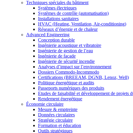
Techniques spéciales du bâtiment
Systèmes électriques
Systèmes de contrôle (automatisation)
Installations sanitaires
HVAC (Heating, Ventilation, Air-conditioning)
Réseaux d’énergie et de chaleur
Advanced Engineering
Conception durable
Ingénierie acoustique et vibratoire
Ingénierie de gestion de l’eau
Ingénierie de façade
Ingénierie de sécurité incendie
Analyses d’impact sur l’environnement
Dossiers Commodo-Incommodo
Certifications (BREEAM, DGNB, Lenoz, Well)
Politique énergétique et audits
Passeports numériques des produits
Etudes de faisabilité et développement de projets d
Rendement énergétique
Économie circulaire
Mesure & emptreinte
Données circulaires
Stratégie circulaire
Formation et éducation
Outils stratégiques