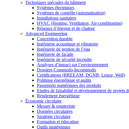
Techniques spéciales du bâtiment
Systèmes électriques
Systèmes de contrôle (automatisation)
Installations sanitaires
HVAC (Heating, Ventilation, Air-conditioning)
Réseaux d’énergie et de chaleur
Advanced Engineering
Conception durable
Ingénierie acoustique et vibratoire
Ingénierie de gestion de l’eau
Ingénierie de façade
Ingénierie de sécurité incendie
Analyses d’impact sur l’environnement
Dossiers Commodo-Incommodo
Certifications (BREEAM, DGNB, Lenoz, Well)
Politique énergétique et audits
Passeports numériques des produits
Etudes de faisabilité et développement de projets d
Rendement énergétique
Économie circulaire
Mesure & emptreinte
Données circulaires
Stratégie circulaire
Formation et éducation
Outils stratégiques