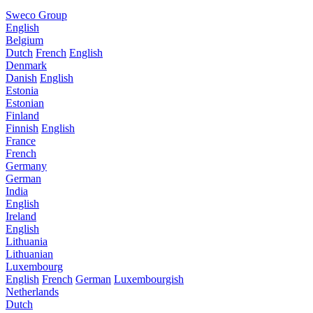
Sweco Group
English
Belgium
Dutch
French
English
Denmark
Danish
English
Estonia
Estonian
Finland
Finnish
English
France
French
Germany
German
India
English
Ireland
English
Lithuania
Lithuanian
Luxembourg
English
French
German
Luxembourgish
Netherlands
Dutch