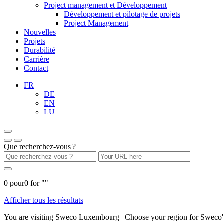
Project management et Développement
Développement et pilotage de projets
Project Management
Nouvelles
Projets
Durabilité
Carrière
Contact
FR
DE
EN
LU
Que recherchez-vous ?
0
pour
0
for "
"
Afficher tous les résultats
You are visiting Sweco Luxembourg | Choose your region for Sweco's 